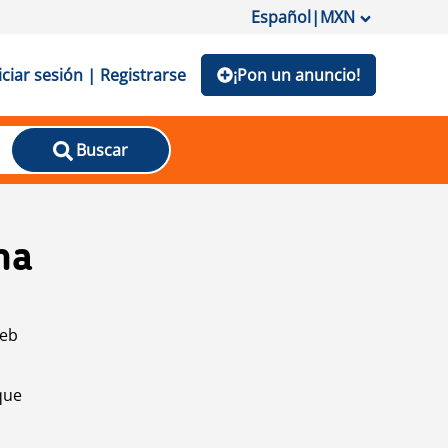
Español
|
MXN
iciar sesión | Registrarse
¡Pon un anuncio!
Buscar
na
web
que