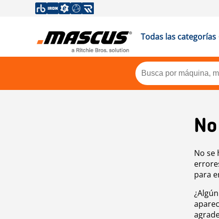
Todas las categorías
No
No se 
errore
para e
¿Algún
aparec
agrade