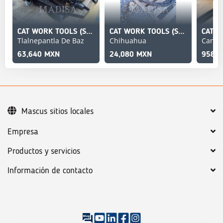
CAT WORK TOOLS (SERIALIZED) BP118C
CAT WORK TOOLS (SERIALIZED) A19B
CAT H
Tlalnepantla De Baz
Chihuahua
Cancú
63,640 MXN
24,080 MXN
958,0
Mascus sitios locales
Empresa
Productos y servicios
Información de contacto