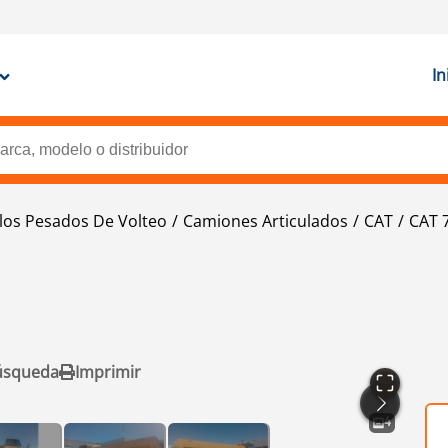
In
los Pesados De Volteo
Camiones Articulados
CAT
CAT 
úsqueda
Imprimir
4