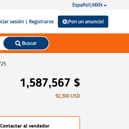
Español
|
MXN
iciar sesión | Registrarse
¡Pon un anuncio!
Buscar
725
1,587,567 $
92,300 USD
Contactar al vendedor