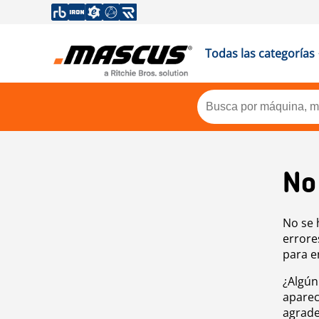
Todas las categorías
No
No se 
errore
para e
¿Algún
aparec
agrade