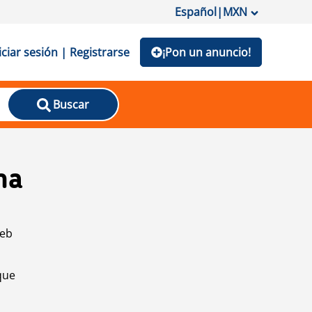
Español
|
MXN
iciar sesión | Registrarse
¡Pon un anuncio!
Buscar
na
web
que