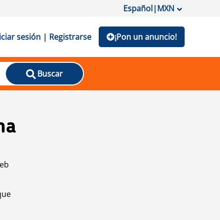
Español
|
MXN
iciar sesión | Registrarse
¡Pon un anuncio!
Buscar
na
web
que