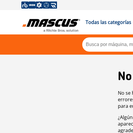
Todas las categorías
No
No se 
errore
para e
¿Algún
aparec
agrade