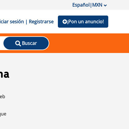
Español
|
MXN
iciar sesión | Registrarse
¡Pon un anuncio!
Buscar
na
web
que