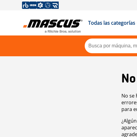
Todas las categorías
No
No se 
errore
para e
¿Algún
aparec
agrade