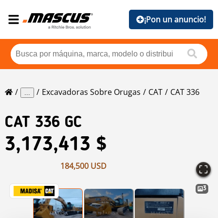
¡Pon un anuncio!
Excavadoras Sobre Orugas
CAT
CAT 336
...
CAT
336 GC
3,173,413 $
184,500 USD
3