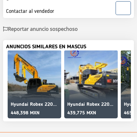
Contactar al vendedor
Reportar anuncio sospechoso
ANUNCIOS SIMILARES EN MASCUS
Hyundai Robex 220 LC-9 S/Reliable/High quality/90%new
Hyundai Robex 220 LC-9 S/20ton/22ton/Reliable/High quality
448,398 MXN
439,775 MXN
465,6