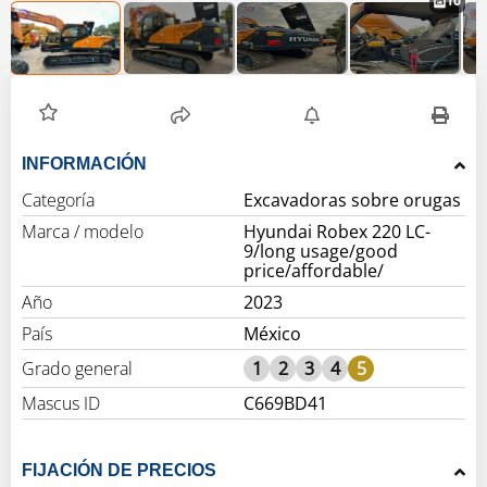
10
INFORMACIÓN
Categoría
Excavadoras sobre orugas
Marca / modelo
Hyundai Robex 220 LC-
9/long usage/good
price/affordable/
Año
2023
País
México
Grado general
1
2
3
4
5
Mascus ID
C669BD41
FIJACIÓN DE PRECIOS