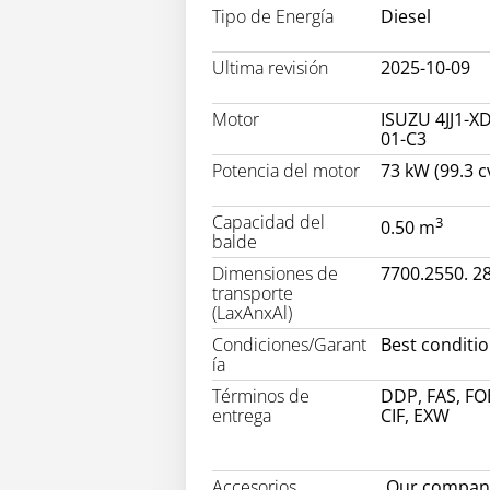
Tipo de Energía
Diesel
Ultima revisión
2025-10-09
Motor
ISUZU 4JJ1-X
01-C3
Potencia del motor
73 kW (99.3 c
Capacidad del
3
0.50 m
balde
Dimensiones de
7700.2550. 2
transporte
(LaxAnxAl)
Condiciones/Garant
Best conditi
ía
Términos de
DDP, FAS, FO
entrega
CIF, EXW
Accesorios
Our company