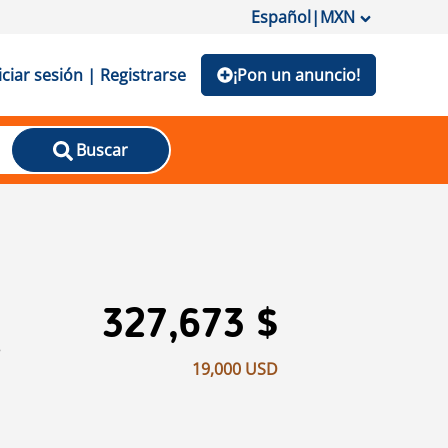
Español
|
MXN
iciar sesión | Registrarse
¡Pon un anuncio!
Buscar
327,673 $
19,000 USD