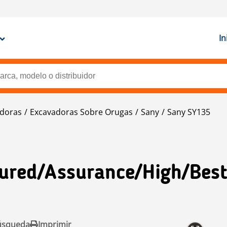
In
doras
Excavadoras Sobre Orugas
Sany
Sany SY135
ured/assurance/High/Best
úsqueda
Imprimir