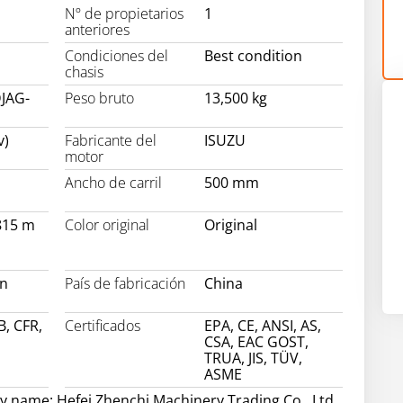
Nº de propietarios
1
anteriores
Condiciones del
Best condition
chasis
DJAG-
Peso bruto
13,500 kg
v)
Fabricante del
ISUZU
motor
Ancho de carril
500 mm
815 m
Color original
Original
on
País de fabricación
China
B, CFR,
Certificados
EPA, CE, ANSI, AS,
CSA, EAC GOST,
TRUA, JIS, TÜV,
ASME
 name: Hefei Zhenchi Machinery Trading Co., Ltd.