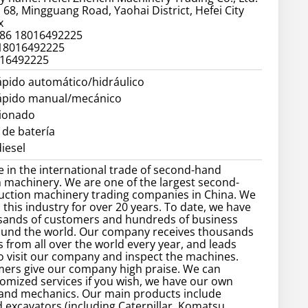
 68, Mingguang Road, Yaohai District, Hefei City
x
86 18016492225
 18016492225
016492225
ápido automático/hidráulico
ápido manual/mecánico
cionado
 de batería
iesel
e in the international trade of second-hand
 machinery. We are one of the largest second-
uction machinery trading companies in China. We
 this industry for over 20 years. To date, we have
sands of customers and hundreds of business
ound the world. Our company receives thousands
 from all over the world every year, and leads
 visit our company and inspect the machines.
ers give our company high praise. We can
omized services if you wish, we have our own
 and mechanics. Our main products include
excavators (including Caterpillar, Komatsu,