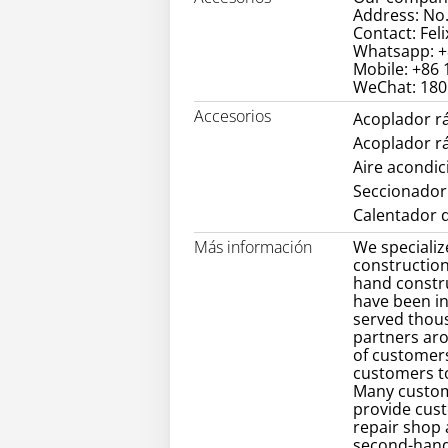
Address: No.
Contact: Feli
Whatsapp: +
Mobile: +86
WeChat: 18
Accesorios
Acoplador r
Acoplador r
Aire acondi
Seccionador
Calentador d
Más información
We specializ
construction
hand constr
have been in
served thou
partners ar
of customers
customers to
Many custom
provide cust
repair shop
second-hand 