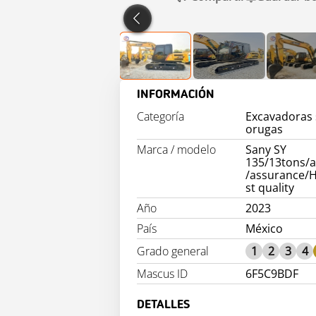
INFORMACIÓN
Categoría
Excavadoras
orugas
Marca / modelo
Sany SY
135/13tons/
/assurance/
st quality
Año
2023
País
México
Grado general
1
2
3
4
Mascus ID
6F5C9BDF
DETALLES