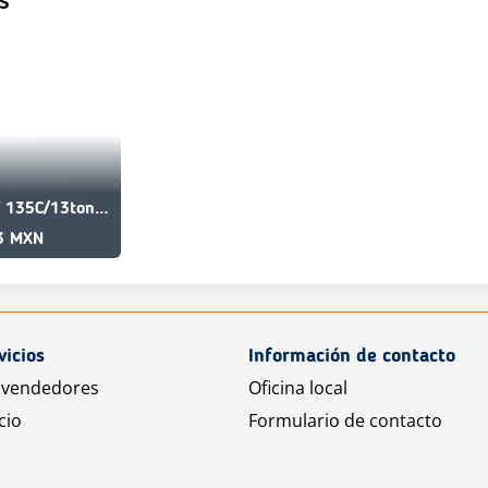
S
Sany SY 135C/13tons/Used/Best/High quality/Latest model
3 MXN
vicios
Información de contacto
 vendedores
Oficina local
cio
Formulario de contacto