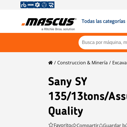
Todas las categorías
Construccion & Minería
Excava
Sany
SY
135/13tons/ass
Quality
Favorito
Compartir
Guardar b