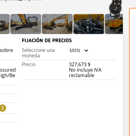
11
FIJACIÓN DE PRECIOS
 sobre
Seleccione una
MXN
moneda
Precio
327,673 $
assured
No incluye IVA
High/Be
reclamable
5