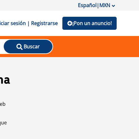
Español
|
MXN
iciar sesión | Registrarse
¡Pon un anuncio!
Buscar
na
web
que