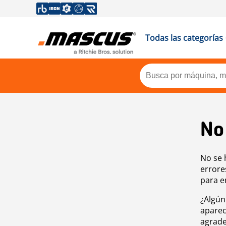
Todas las categorías
No
No se 
errore
para e
¿Algún
aparec
agrade