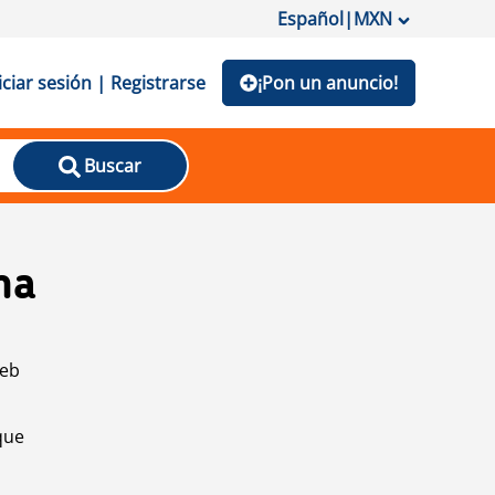
Español
|
MXN
iciar sesión | Registrarse
¡Pon un anuncio!
Buscar
na
web
que