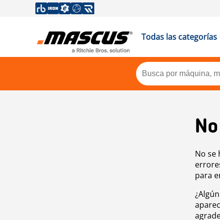
Todas las categorías
No
No se 
errore
para e
¿Algún
aparec
agrade