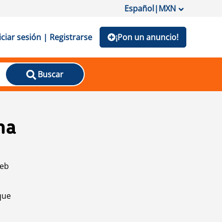
Español
|
MXN
iciar sesión | Registrarse
¡Pon un anuncio!
Buscar
na
web
que