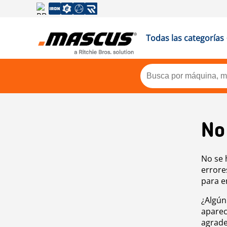
Todas las categorías
No
No se 
errore
para e
¿Algún
aparec
agrade