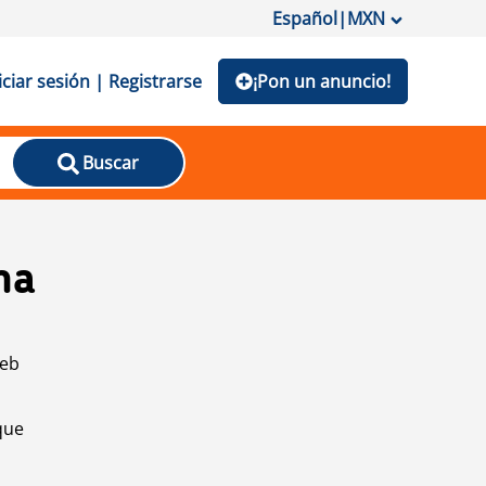
Español
|
MXN
iciar sesión | Registrarse
¡Pon un anuncio!
Buscar
na
web
que