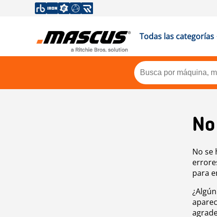
Todas las categorías
No
No se 
errore
para e
¿Algún
aparec
agrade