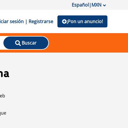
Español
|
MXN
iciar sesión | Registrarse
¡Pon un anuncio!
Buscar
na
web
que