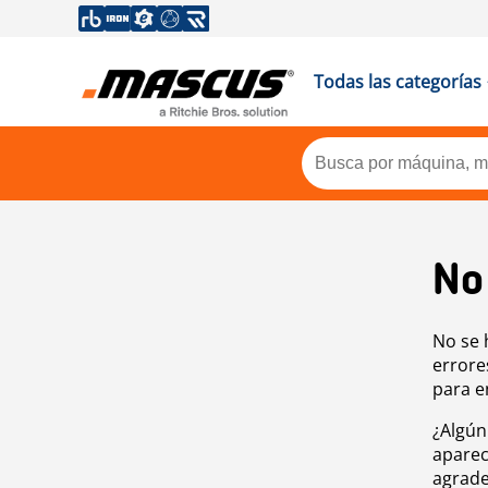
Todas las categorías
No
No se 
errore
para e
¿Algún
aparec
agrade