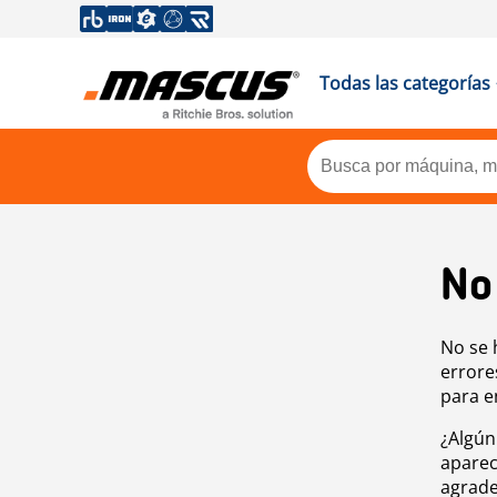
Todas las categorías
No
No se 
errore
para e
¿Algún
aparec
agrade