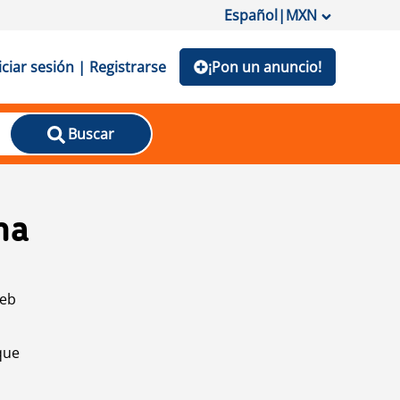
Español
|
MXN
iciar sesión | Registrarse
¡Pon un anuncio!
Buscar
na
web
que