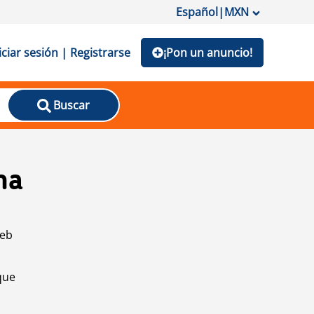
Español
|
MXN
iciar sesión | Registrarse
¡Pon un anuncio!
Buscar
na
web
que