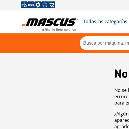
Todas las categorías
No
No se 
errore
para e
¿Algún
aparec
agrade