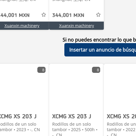
344,001 MXN
344,001 MXN
Xuanxin machinery
Xuanxin machinery
Si no puedes encontrar lo que b
Insertar un anuncio de búsq
8
8
XCMG XS 203 J
XCMG XS 203 J
XCMG XS 2
odillos de un solo
Rodillos de un solo
Rodillos de un
ambor • 2023 • -, CN
tambor • 2025 • 500h •
tambor • 2022 
-, CN
-, CN