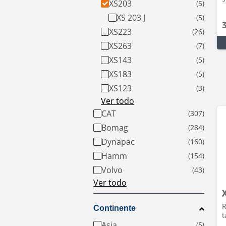
XS203
XS 203 J
XS223
XS263
XS143
XS183
XS123
Ver todo
CAT
Bomag
Dynapac
Hamm
Volvo
Ver todo
R
Continente
t
Asia