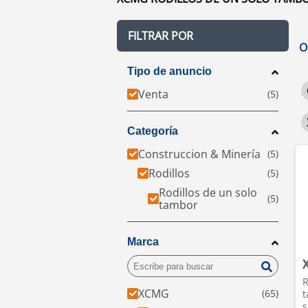
FILTRAR POR
O
Tipo de anuncio
Venta
Categoría
Construccion & Minería
Rodillos
Rodillos de un solo
tambor
Marca
R
XCMG
t
s