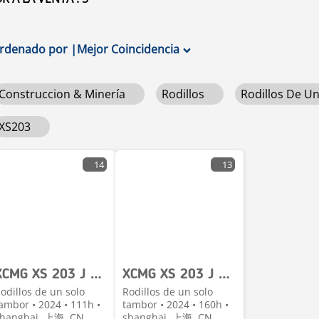
rdenado por
|
Mejor Coincidencia
Construccion & Minería
Rodillos
Rodillos De U
XS203
14
13
XCMG XS 203 J Shanghai largest supplier
XCMG XS 203 J Shanghai largest supplier
odillos de un solo
Rodillos de un solo
ambor • 2024 • 111h •
tambor • 2024 • 160h •
hanghai, 上海, CN
shanghai, 上海, CN