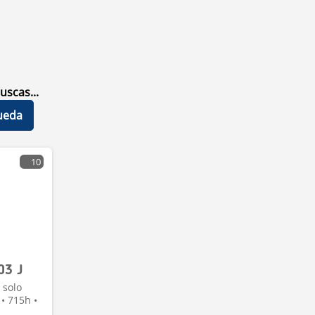
uscas...
ueda
10
03 J
 solo
• 715h •