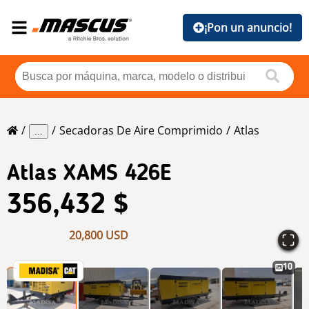
¡Pon un anuncio!
Secadoras De Aire Comprimido
Atlas
...
Atlas
XAMS 426E
356,432 $
20,800 USD
10