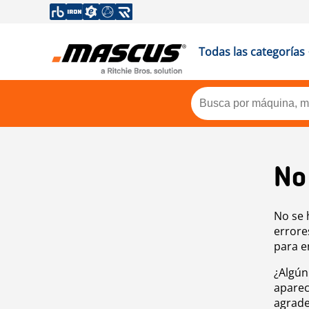
Todas las categorías
No
No se 
errore
para e
¿Algún
aparec
agrade