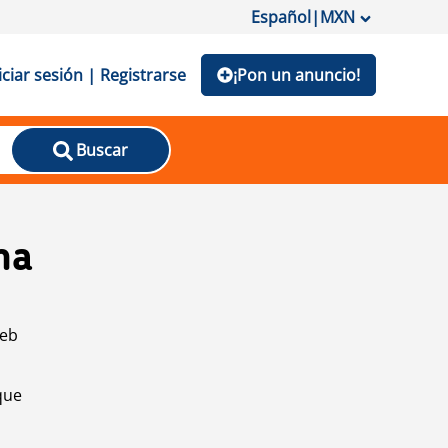
Español
|
MXN
iciar sesión | Registrarse
¡Pon un anuncio!
Buscar
na
web
que