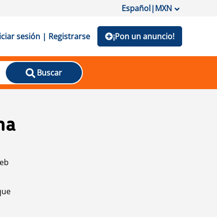
Español
|
MXN
iciar sesión | Registrarse
¡Pon un anuncio!
Buscar
na
web
que