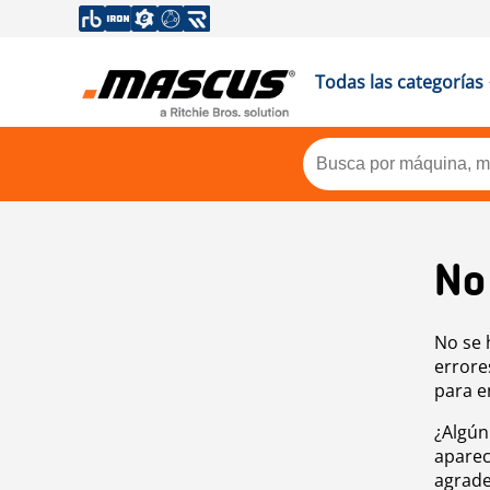
Todas las categorías
No
No se 
errore
para e
¿Algún
aparec
agrade