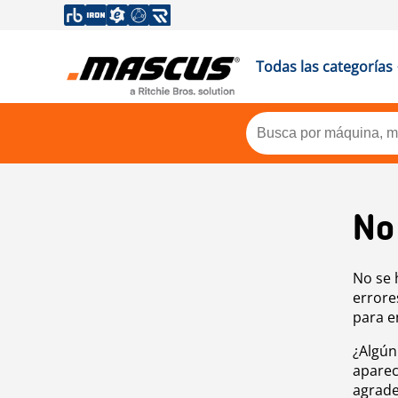
Todas las categorías
No
No se 
errore
para e
¿Algún
aparec
agrade