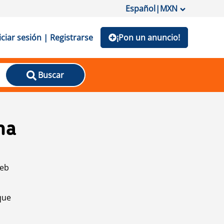
Español
|
MXN
iciar sesión | Registrarse
¡Pon un anuncio!
Buscar
na
web
que