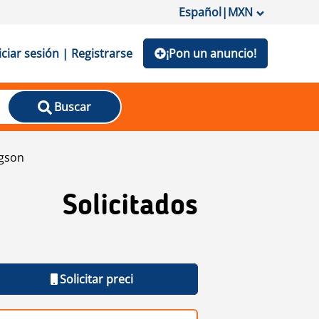
Español
|
MXN
iciar sesión | Registrarse
¡Pon un anuncio!
Buscar
gson
Solicitados
Solicitar preci