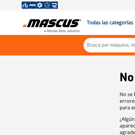
Todas las categorías
No
No se 
errore
para e
¿Algún
aparec
agrade