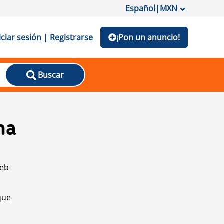
Español
|
MXN
iciar sesión | Registrarse
¡Pon un anuncio!
Buscar
na
web
que