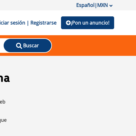
Español
|
MXN
iciar sesión | Registrarse
¡Pon un anuncio!
Buscar
na
web
que