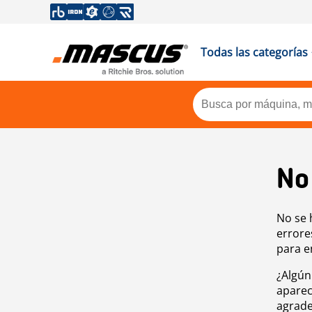
Todas las categorías
No
No se 
errore
para e
¿Algún
aparec
agrade