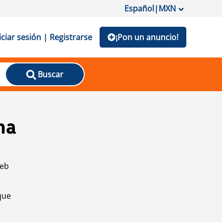
Español
|
MXN
iciar sesión | Registrarse
¡Pon un anuncio!
Buscar
na
web
que