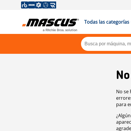
Todas las categorías
No
No se 
errore
para e
¿Algún
aparec
agrade