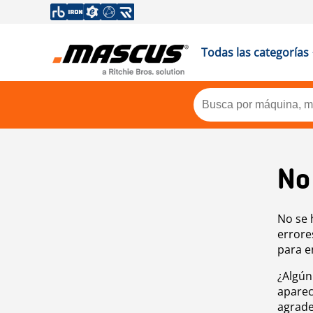
Todas las categorías
No
No se 
errore
para e
¿Algún
aparec
agrade