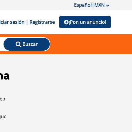
Español
|
MXN
iciar sesión | Registrarse
¡Pon un anuncio!
Buscar
na
web
que