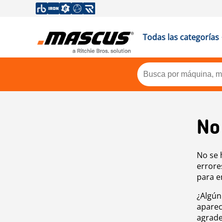
Todas las categorías
No
No se 
errore
para e
¿Algún
aparec
agrade