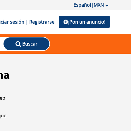
Español
|
MXN
iciar sesión | Registrarse
¡Pon un anuncio!
Buscar
na
web
que