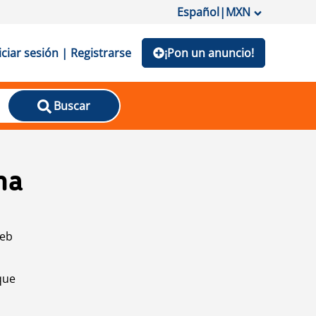
Español
|
MXN
iciar sesión | Registrarse
¡Pon un anuncio!
Buscar
na
web
que