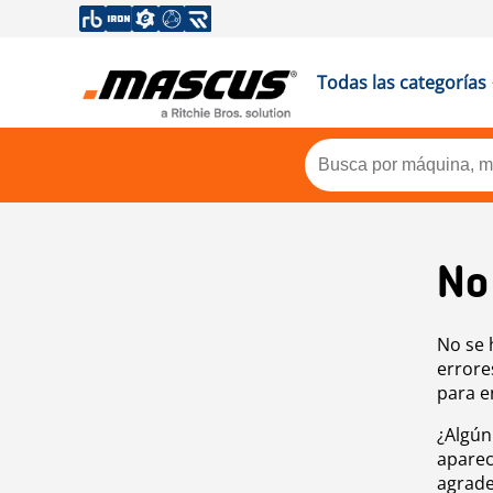
Todas las categorías
No
No se 
errore
para e
¿Algún
aparec
agrade