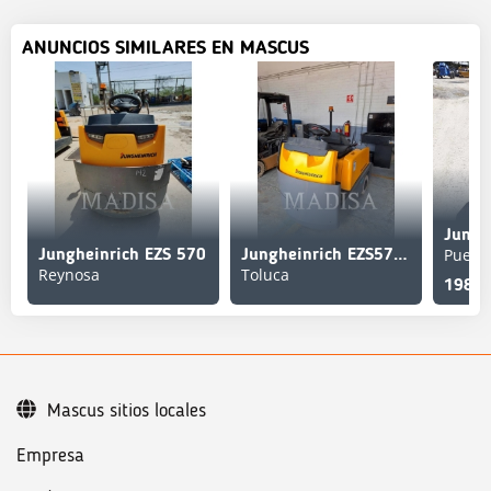
ANUNCIOS SIMILARES EN MASCUS
Puebl
Jungheinrich EZS 570
Jungheinrich EZS570NA
Reynosa
Toluca
198,3
Mascus sitios locales
Empresa