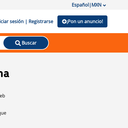
Español
|
MXN
iciar sesión | Registrarse
¡Pon un anuncio!
Buscar
na
web
que