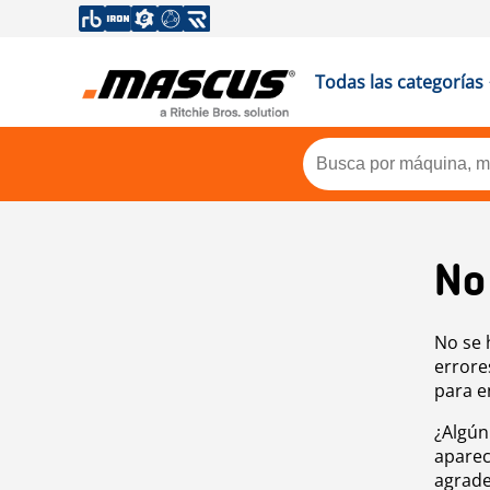
Todas las categorías
No
No se 
errore
para e
¿Algún
aparec
agrade