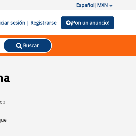
Español
|
MXN
iciar sesión | Registrarse
¡Pon un anuncio!
Buscar
na
web
que