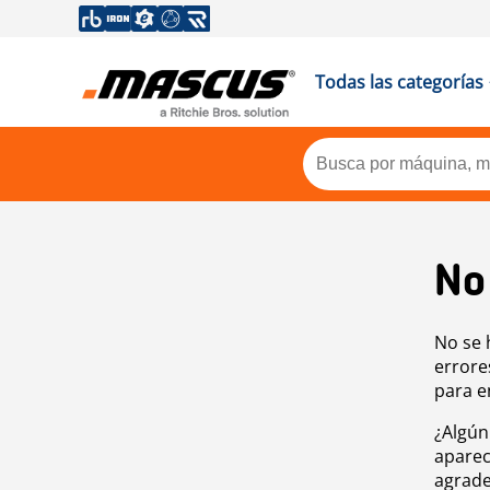
Todas las categorías
No
No se 
errore
para e
¿Algún
aparec
agrade