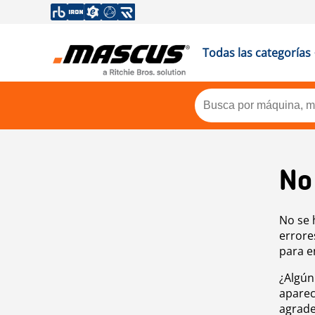
Todas las categorías
No
No se 
errore
para e
¿Algún
aparec
agrade