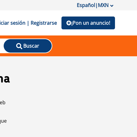
Español
|
MXN
iciar sesión | Registrarse
¡Pon un anuncio!
Buscar
na
web
que