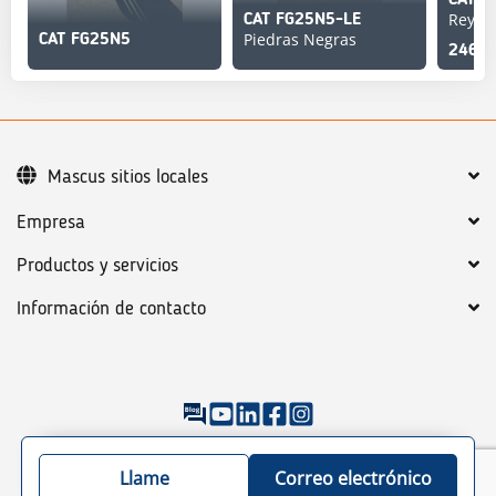
Reyno
CAT FG25N5-LE
Piedras Negras
CAT FG25N5
246,6
Mascus sitios locales
Empresa
Productos y servicios
Información de contacto
©
2026
Mascus
Condiciones generales
Política de Privacidad
Llame
Correo electrónico