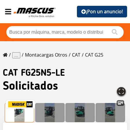
¡Pon un anuncio!
Montacargas Otros
CAT
CAT G25
...
CAT
FG25N5-LE
Solicitados
4