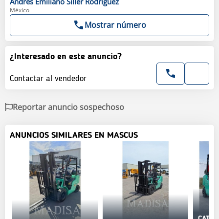
Andres Emiliano
Siller Rodriguez
México
Mostrar número
¿Interesado en este anuncio?
Contactar al vendedor
Reportar anuncio sospechoso
ANUNCIOS SIMILARES EN MASCUS
CAT F