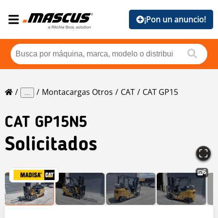
¡Pon un anuncio!
Montacargas Otros
CAT
CAT GP15
...
CAT
GP15N5
Solicitados
6