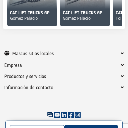
CAT LIFT TRUCKS GP15N5-GLE
CAT LIFT TRUCKS GP15N5-GLE
CAT G
Gomez Palacio
Gomez Palacio
Toluc
Mascus sitios locales
Empresa
Productos y servicios
Información de contacto
©
2026
Mascus
Condiciones generales