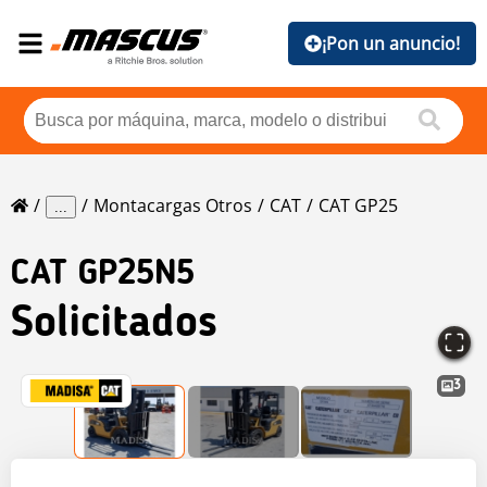
¡Pon un anuncio!
Montacargas Otros
CAT
CAT GP25
...
CAT
GP25N5
Solicitados
3