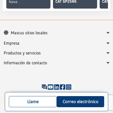
Nava
CAT GP25N5
CAT G
Mascus sitios locales
Empresa
Productos y servicios
Información de contacto
©
2026
Mascus
Condiciones generales
Política de Privacidad
Llame
Correo electrónico
Guía de colocación para máquinas/vehículos