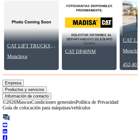
CAT LIFT TRUCKS DP40NM
Monclo
CAT DP40NM
Monclova
452,40
Empresa
Productos y servicios
Información de contacto
©
2026
Mascus
Condiciones generales
Política de Privacidad
Guía de colocación para máquinas/vehículos