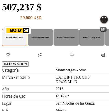
507,237 $
29,600 USD
6
INFORMACIÓN
Categoría
Montacargas - otros
Marca / modelo
CAT LIFT TRUCKS
DP40NM1-D
Año
2016
Horas de uso
14,122 h
Lugar
San Nicolás de las Garza
País
México