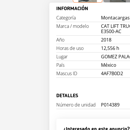
INFORMACIÓN
Categoría
Montacargas 
Marca / modelo
CAT LIFT TR
E3500-AC
Año
2018
Horas de uso
12,556 h
Lugar
GOMEZ PALA
País
México
Mascus ID
4AF7B0D2
DETALLES
Número de unidad
P014389
¿Interesado en este anuncio?