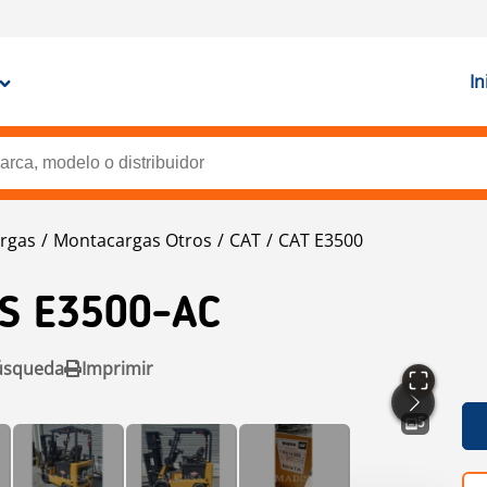
In
rgas
Montacargas Otros
CAT
CAT E3500
KS E3500-AC
úsqueda
Imprimir
5