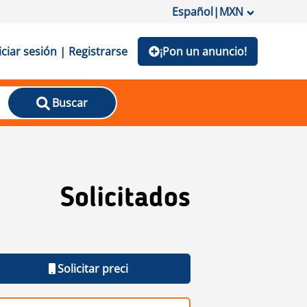
Español
|
MXN
iciar sesión | Registrarse
¡Pon un anuncio!
Buscar
Solicitados
Solicitar preci