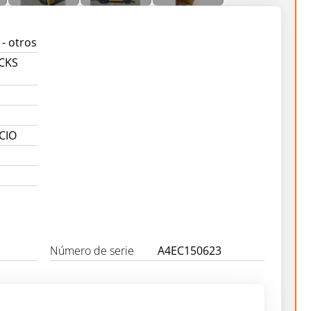
- otros
UCKS
CIO
Número de serie
A4EC150623