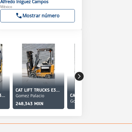
Alfredo
Iniguez Campos
México
Mostrar número
CAT LIFT TRUCKS E3500-AC
Gomez Palacio
Gom
CAT LIFT TRUCKS E3500
CAT LIFT TRUCKS E3500-AC
Gomez Palacio
248,343 MXN
22