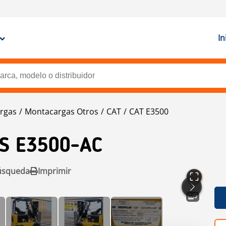
In
rgas
Montacargas Otros
CAT
CAT E3500
KS E3500-AC
úsqueda
Imprimir
5