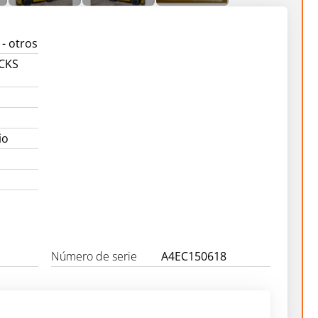
- otros
UCKS
io
Número de serie
A4EC150618