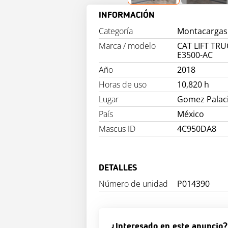
INFORMACIÓN
Categoría
Montacargas 
Marca / modelo
CAT LIFT TR
E3500-AC
Año
2018
Horas de uso
10,820 h
Lugar
Gomez Palac
País
México
Mascus ID
4C950DA8
DETALLES
Número de unidad
P014390
¿Interesado en este anuncio?