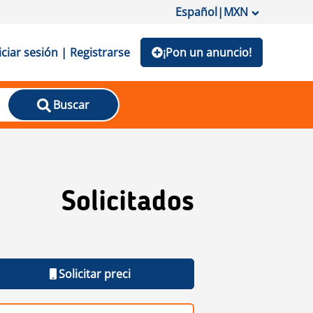
Español
|
MXN
iciar sesión | Registrarse
¡Pon un anuncio!
Buscar
Solicitados
Solicitar preci