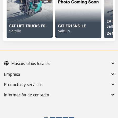
Saltill
CAT LIFT TRUCKS FG15N
CAT FG15N5-LE
Saltillo
Saltillo
241,4
Mascus sitios locales
Empresa
Productos y servicios
Información de contacto