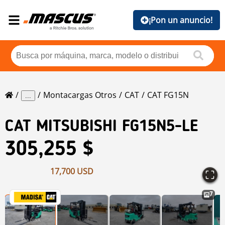
¡Pon un anuncio!
Montacargas Otros
CAT
CAT FG15N
...
CAT
MITSUBISHI FG15N5-LE
305,255 $
17,700 USD
7