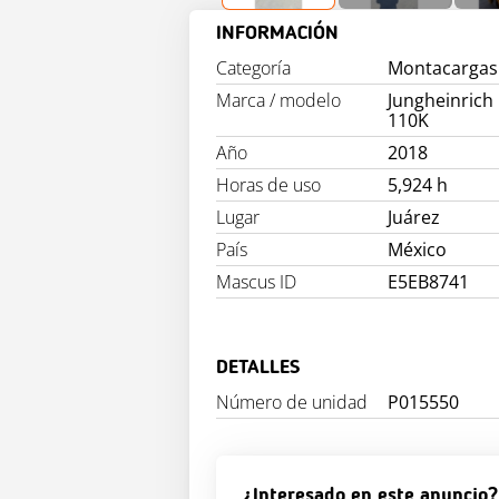
INFORMACIÓN
Categoría
Montacargas 
Marca / modelo
Jungheinrich
110K
Año
2018
Horas de uso
5,924 h
Lugar
Juárez
País
México
Mascus ID
E5EB8741
DETALLES
Número de unidad
P015550
¿Interesado en este anuncio?