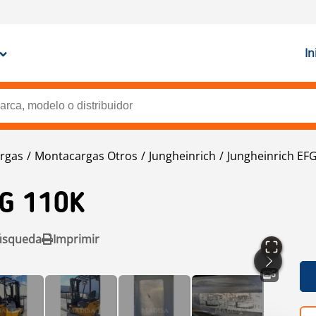
In
rgas
Montacargas Otros
Jungheinrich
Jungheinrich EF
G 110K
úsqueda
Imprimir
6