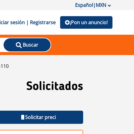
Español
|
MXN
iciar sesión | Registrarse
¡Pon un anuncio!
Buscar
G110
Solicitados
Solicitar preci