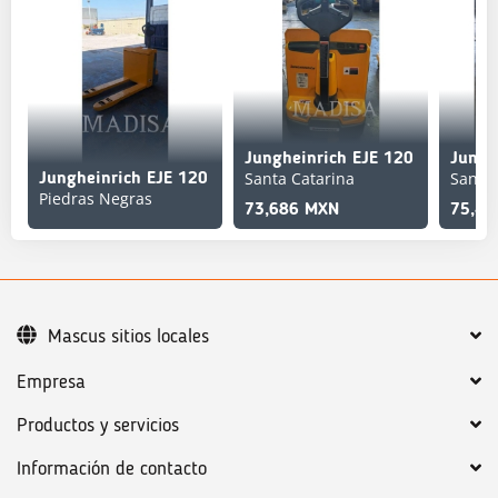
Jungheinrich EJE 120
Jungh
Santa Catarina
Santa 
Jungheinrich EJE 120
Piedras Negras
73,686 MXN
75,40
Mascus sitios locales
Empresa
Productos y servicios
Información de contacto