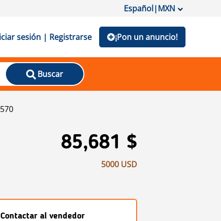
Español
|
MXN
iciar sesión | Registrarse
¡Pon un anuncio!
Buscar
S570
85,681 $
5000 USD
Contactar al vendedor