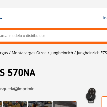
In
rgas
Montacargas Otros
Jungheinrich
Jungheinrich EZ
S 570NA
úsqueda
Imprimir
5