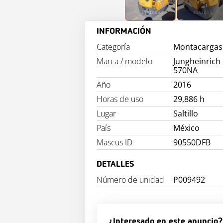
INFORMACIÓN
Categoría
Montacargas 
Marca / modelo
Jungheinrich
570NA
Año
2016
Horas de uso
29,886 h
Lugar
Saltillo
País
México
Mascus ID
90550DFB
DETALLES
Número de unidad
P009492
¿Interesado en este anuncio?