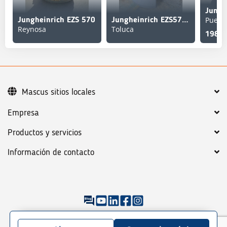
Puebl
Jungheinrich EZS 570
Jungheinrich EZS570NA
Reynosa
Toluca
198,3
Mascus sitios locales
Empresa
Productos y servicios
Información de contacto
©
2026
Mascus
Condiciones generales