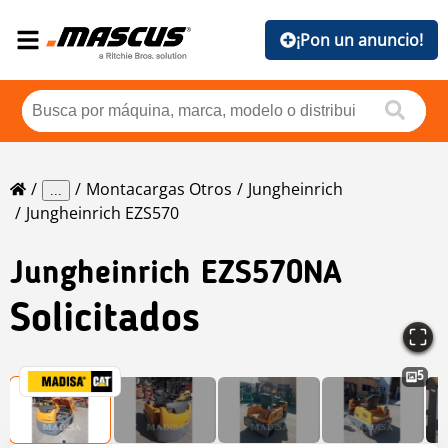
¡Pon un anuncio!
Montacargas Otros
Jungheinrich
...
Jungheinrich EZS570
Jungheinrich
EZS570NA
Solicitados
5