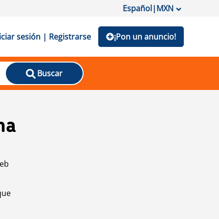
Español
|
MXN
iciar sesión | Registrarse
¡Pon un anuncio!
Buscar
na
web
que