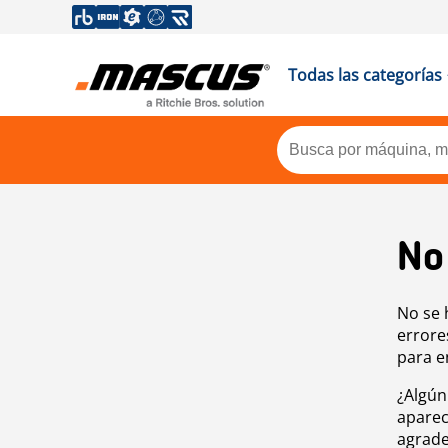
Todas las categorías
No
No se 
errore
para e
¿Algún
aparec
agrade