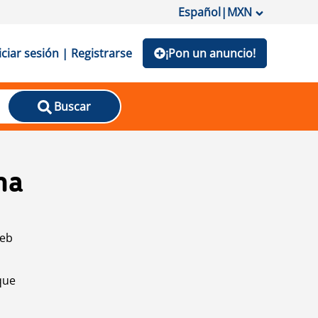
Español
|
MXN
iciar sesión | Registrarse
¡Pon un anuncio!
Buscar
na
web
que