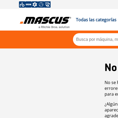
Todas las categorías
No
No se 
errore
para e
¿Algún
aparec
agrade