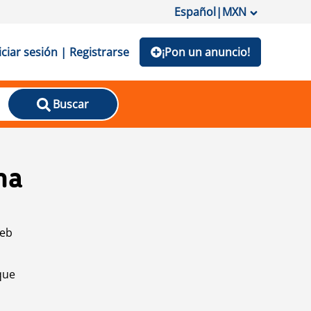
Español
|
MXN
iciar sesión | Registrarse
¡Pon un anuncio!
Buscar
na
web
que