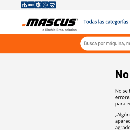
Todas las categorías
No
No se 
errore
para e
¿Algún
aparec
agrade