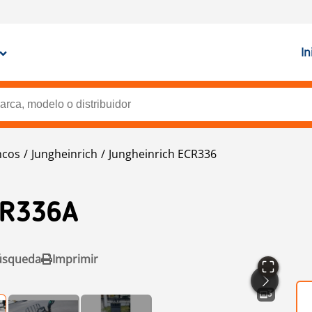
In
ncos
Jungheinrich
Jungheinrich ECR336
CR336A
úsqueda
Imprimir
3