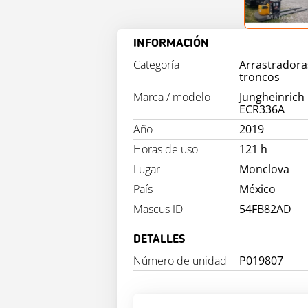
INFORMACIÓN
Categoría
Arrastradora
troncos
Marca / modelo
Jungheinrich
ECR336A
Año
2019
Horas de uso
121 h
Lugar
Monclova
País
México
Mascus ID
54FB82AD
DETALLES
Número de unidad
P019807