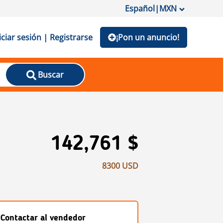
Español
|
MXN
iciar sesión | Registrarse
¡Pon un anuncio!
Buscar
142,761 $
8300 USD
Contactar al vendedor