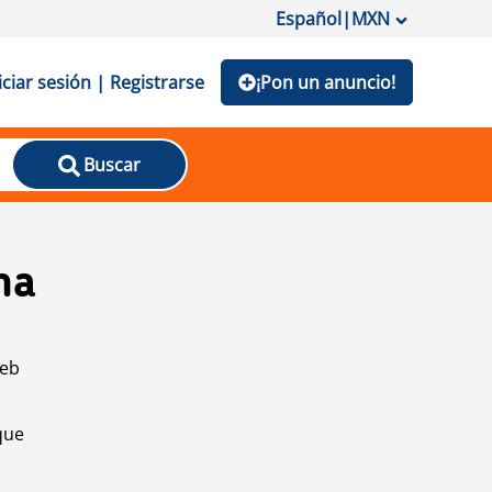
Español
|
MXN
iciar sesión | Registrarse
¡Pon un anuncio!
Buscar
na
web
que