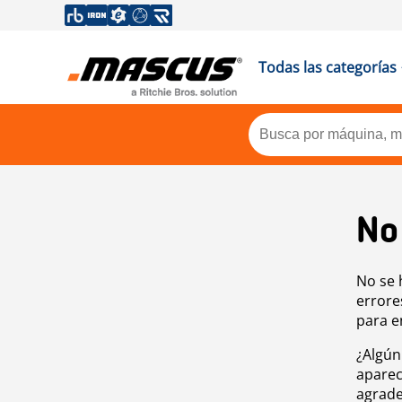
Todas las categorías
No
No se 
errore
para e
¿Algún
aparec
agrade