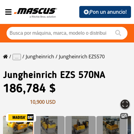
¡Pon un anuncio!
Jungheinrich
Jungheinrich EZS570
...
Jungheinrich
EZS 570NA
186,784 $
10,900 USD
5