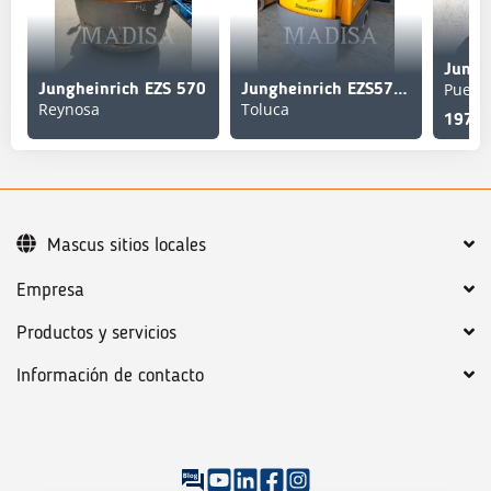
Puebl
Jungheinrich EZS 570
Jungheinrich EZS570NA
Reynosa
Toluca
197,0
Mascus sitios locales
Empresa
Productos y servicios
Información de contacto