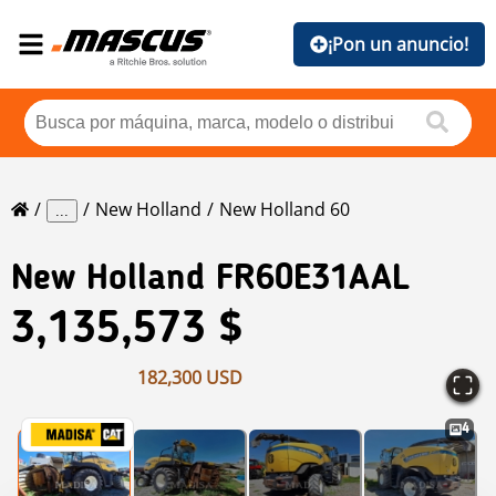
¡Pon un anuncio!
New Holland
New Holland 60
...
New Holland
FR60E31AAL
3,135,573 $
182,300 USD
4